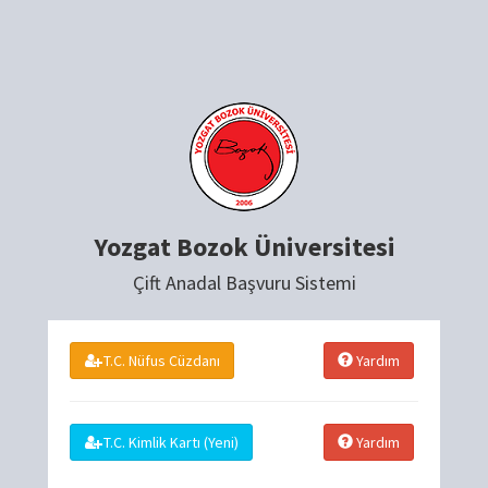
Yozgat Bozok Üniversitesi
Çift Anadal Başvuru Sistemi
T.C. Nüfus Cüzdanı
Yardım
T.C. Kimlik Kartı (Yeni)
Yardım